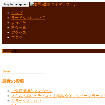
Toggle navigation
トップ
ラーイタイについて
ようこそ
料金一覧
アクセス
ブログ
Home
-
hea…
最近の投稿
ご愛顧感謝キャンペーン
スキルの高いセラピスト｜群馬 タイマッサージ ラーイ
リラックスしたい